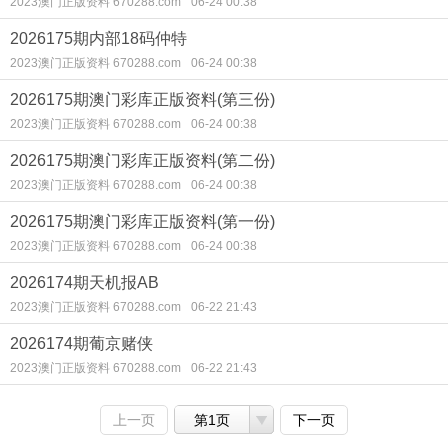
2023澳门正版资料 670288.com
06-24 00:38
2026175期内部18码仲特
2023澳门正版资料 670288.com
06-24 00:38
2026175期澳门彩库正版资料(第三份)
2023澳门正版资料 670288.com
06-24 00:38
2026175期澳门彩库正版资料(第二份)
2023澳门正版资料 670288.com
06-24 00:38
2026175期澳门彩库正版资料(第一份)
2023澳门正版资料 670288.com
06-24 00:38
2026174期天机报AB
2023澳门正版资料 670288.com
06-22 21:43
2026174期葡京赌侠
2023澳门正版资料 670288.com
06-22 21:43
上一页
第1页
下一页