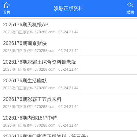
澳彩正版资料
首页
返回
2026176期天机报AB
2023澳门正版资料 670288.com
06-24 21:44
2026176期葡京赌侠
2023澳门正版资料 670288.com
06-24 21:44
2026176期彩霸王综合资料最老版
2023澳门正版资料 670288.com
06-24 21:44
2026176期生活幽默
2023澳门正版资料 670288.com
06-24 21:44
2026176期彩霸王五点来料
2023澳门正版资料 670288.com
06-24 21:44
2026176期内部18码中特
2023澳门正版资料 670288.com
06-24 21:44
2026176期澳门彩库正版资料（第三份）