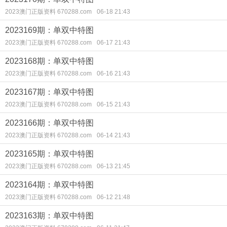
2023澳门正版资料 670288.com
06-18 21:43
2023169期：单双中特图
2023澳门正版资料 670288.com
06-17 21:43
2023168期：单双中特图
2023澳门正版资料 670288.com
06-16 21:43
2023167期：单双中特图
2023澳门正版资料 670288.com
06-15 21:43
2023166期：单双中特图
2023澳门正版资料 670288.com
06-14 21:43
2023165期：单双中特图
2023澳门正版资料 670288.com
06-13 21:45
2023164期：单双中特图
2023澳门正版资料 670288.com
06-12 21:48
2023163期：单双中特图