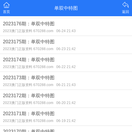
单双中特图
首页
返回
2023176期：单双中特图
2023澳门正版资料 670288.com
06-24 21:43
2023175期：单双中特图
2023澳门正版资料 670288.com
06-23 21:42
2023174期：单双中特图
2023澳门正版资料 670288.com
06-22 21:42
2023173期：单双中特图
2023澳门正版资料 670288.com
06-21 21:43
2023172期：单双中特图
2023澳门正版资料 670288.com
06-20 21:42
2023171期：单双中特图
2023澳门正版资料 670288.com
06-19 21:42
2023170期：单双中特图