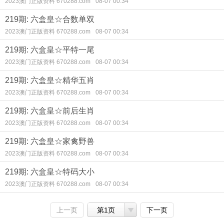
2023澳门正版资料 670288.com
08-07 00:34
219期: 六盒皇☆合数单双
2023澳门正版资料 670288.com
08-07 00:34
219期: 六盒皇☆平特一尾
2023澳门正版资料 670288.com
08-07 00:34
219期: 六盒皇☆精华五肖
2023澳门正版资料 670288.com
08-07 00:34
219期: 六盒皇☆前后生肖
2023澳门正版资料 670288.com
08-07 00:34
219期: 六盒皇☆家禽野兽
2023澳门正版资料 670288.com
08-07 00:34
219期: 六盒皇☆特码大小
2023澳门正版资料 670288.com
08-07 00:34
上一页
第1页
下一页