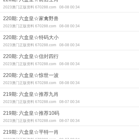
2023澳门正版资料 670288.com
08-08 00:34
220期: 六盒皇☆家禽野兽
2023澳门正版资料 670288.com
08-08 00:34
220期: 六盒皇☆特码大小
2023澳门正版资料 670288.com
08-08 00:34
220期: 六盒皇☆信封四行
2023澳门正版资料 670288.com
08-08 00:34
220期: 六盒皇☆惊世一波
2023澳门正版资料 670288.com
08-08 00:34
219期: 六盒皇☆推荐九肖
2023澳门正版资料 670288.com
08-07 00:34
219期: 六盒皇☆推荐10码
2023澳门正版资料 670288.com
08-07 00:34
219期: 六盒皇☆平特一肖